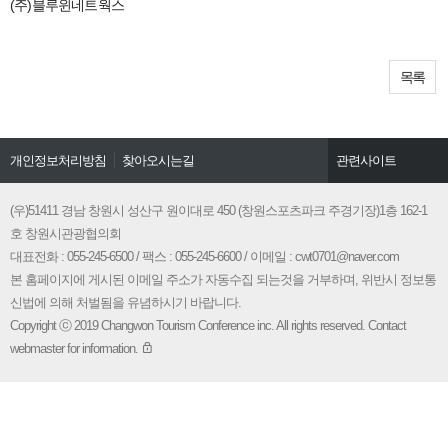
(주)블루윈네트웍스
목록
개인정보처리방침
찾아오시는길
관련사이트
창원시문화관광
경남관광협회
(우)51411 경남 창원시 성산구 원이대로 450 (창원스포츠파크 주경기장)1층 162-1
호 창원시관광협의회
창원시청
대표전화 : 055-245-6500 / 팩스 : 055-245-6600 / 이메일 : cwt0701@naver.com
본 홈페이지에 게시된 이메일 주소가 자동수집 되는것을 거부하며, 위반시 정보통
신법에 의해 처벌됨을 유념하시기 바랍니다.
Copyright ⓒ 2019 Changwon Tourism Conference inc. All rights reserved. Contact
webmaster for information.