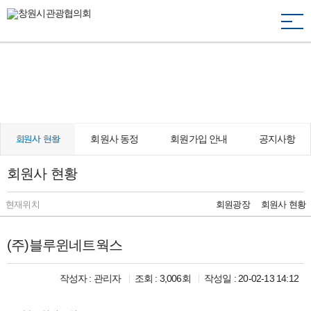
togg
navi
창원의 재발견, 문화·관광·축제
Changwon Tourism Conference Inc.
회원사 동정
회원가입 안내
공지사항
회원사 현황
회원사 현황
현재위치
회원광장
회원사 현황
(주)블루윈네트웍스
작성자 :
관리자
조회 : 3,006회
작성일 : 20-02-13 14:12