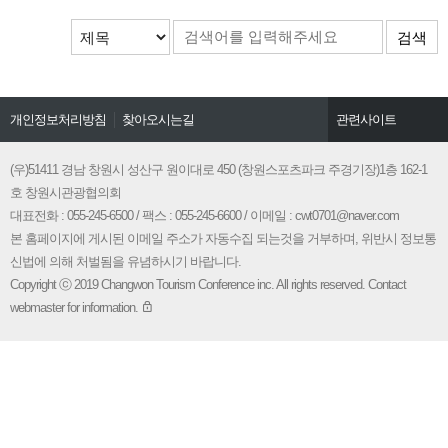
검색
개인정보처리방침
찾아오시는길
관련사이트
창원시문화관광
경남관광협회
(우)51411 경남 창원시 성산구 원이대로 450 (창원스포츠파크 주경기장)1층 162-1
호 창원시관광협의회
창원시청
대표전화 : 055-245-6500 / 팩스 : 055-245-6600 / 이메일 : cwt0701@naver.com
본 홈페이지에 게시된 이메일 주소가 자동수집 되는것을 거부하며, 위반시 정보통
신법에 의해 처벌됨을 유념하시기 바랍니다.
Copyright ⓒ 2019 Changwon Tourism Conference inc. All rights reserved. Contact
webmaster for information.