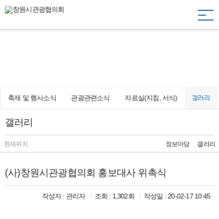
togg
navi
창원의 재발견, 문화·관광·축제
Changwon Tourism Conference Inc.
축제 및 행사소식
관광관련소식
자료실(지침, 서식)
갤러리
갤러리
현재위치
정보마당
갤러리
(사)창원시관광협의회 홍보대사 위촉식
작성자 :
관리자
조회 : 1,302회
작성일 : 20-02-17 10:45