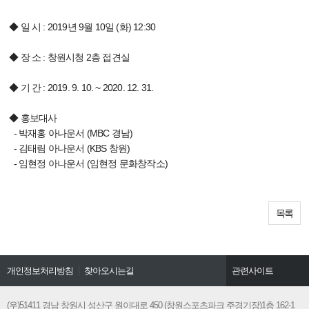
◆ 일 시 : 2019년 9월 10일 (화) 12:30
◆ 장 소 : 창원시청 2층 접견실
◆ 기 간 : 2019. 9. 10. ~ 2020. 12. 31.
◆ 홍보대사
- 박재홍 아나운서 (MBC 경남)
- 김태림 아나운서 (KBS 창원)
- 임현정 아나운서 (임현정 문화창작소)
목록
개인정보처리방침
찾아오시는길
관련사이트
창원시문화관광
경남관광협회
(우)51411 경남 창원시 성산구 원이대로 450 (창원스포츠파크 주경기장)1층 162-1