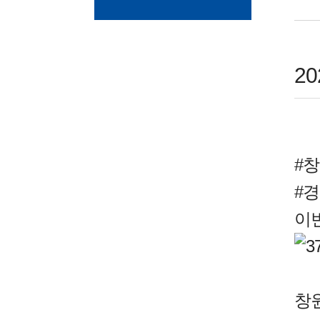
2
#
#
이
창