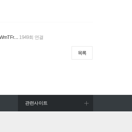
3VMWmTFr…
1949회 연결
목록
관련사이트
창원시문화관광
경남관광협회