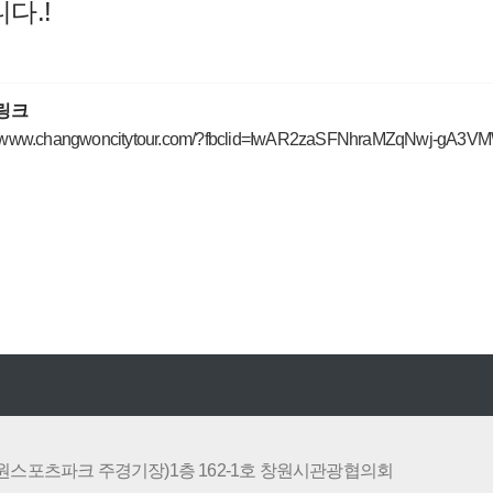
다.!
링크
://www.changwoncitytour.com/?fbclid=IwAR2zaSFNhraMZqNwj-gA
 (창원스포츠파크 주경기장)1층 162-1호 창원시관광협의회